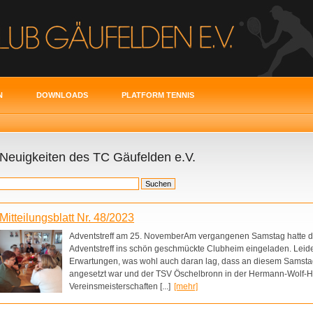
N
DOWNLOADS
PLATFORM TENNIS
Neuigkeiten des TC Gäufelden e.V.
Mitteilungsblatt Nr. 48/2023
Adventstreff am 25. NovemberAm vergangenen Samstag hatte d
Adventstreff ins schön geschmückte Clubheim eingeladen. Leider
Erwartungen, was wohl auch daran lag, dass an diesem Samsta
angesetzt war und der TSV Öschelbronn in der Hermann-Wolf-H
Vereinsmeisterschaften [...]
[mehr]