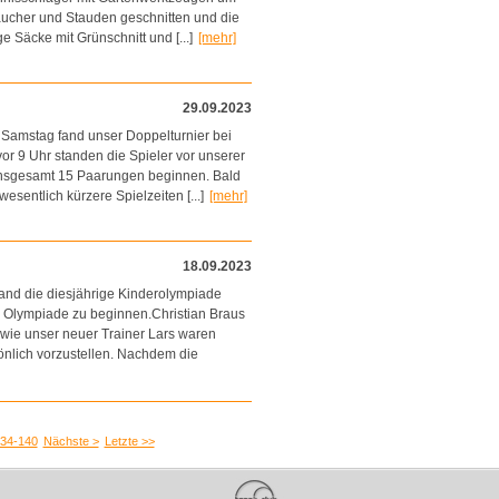
äucher und Stauden geschnitten und die
 Säcke mit Grünschnitt und [...]
[mehr]
29.09.2023
Samstag fand unser Doppelturnier bei
or 9 Uhr standen die Spieler vor unserer
 insgesamt 15 Paarungen beginnen. Bald
sentlich kürzere Spielzeiten [...]
[mehr]
18.09.2023
nd die diesjährige Kinderolympiade
er Olympiade zu beginnen.Christian Braus
wie unser neuer Trainer Lars waren
sönlich vorzustellen. Nachdem die
34-140
Nächste >
Letzte >>