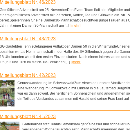
Mitteilungsblatt Nr. 46/2023
Gemütlicher Adventstreff am 25. NovemberDas Event-Team lädt alle Mitglieder u
einem gemütlichen Adventstreff mit Plätzchen, Kaffee, Tee und Glühwein ein. Ab 15
bereit.Spielerinnen für eine Damen30-Mannschaft gesuchtVier junge Frauen au
Jahr mit einer Damen 30-Mannschaft am [...]
[mehr]
Mitteilungsblatt Nr. 43/2023
SG Gäufelden TennisGelungener Auftakt der Damen 50 in die WinterrundeUnser ers
bestritten wir als Heimmannschaft in der Halle des SV Sillenbuch gegen die Damen
18 Uhr konnten wir mit den ersten Einzeln starten. Nach einem interessanten und
1:6, 6:2 und 10:8 im Match-Tie-Break den [...]
[mehr]
Mitteilungsblatt Nr. 42/2023
Genusswanderung im SchwarzwaldZum Abschied unseres Vorsitzenden 
eine Wanderung im Schwarzwald mit Einkehr in die Lauterbad Berghüt
war es dann soweit. Bei herrlichem Sonnenschein und angenehmen s
ein Teil des Vorstandes zusammen mit Harald und seiner Frau Leni auf de
Mitteilungsblatt Nr. 41/2023
Gartenarbeit statt TennisGemeinsam geht´s besser und schneller u
vergangener Woche tauschten zehn Mannschaftsspierinnen den Te