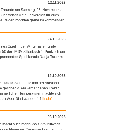
12.11.2023
nd Freunde am Samstag, 25. November zu
 Uhr stehen viele Leckereien für euch
s Gäufelden möchten gerne im kommenden
24.10.2023
tes Spiel in der Winterhallenrunde
 50 der TA SV Sillenbuch 1. Pünktlich um
 spannenden Spiel konnte Nadja Taxer mit
16.10.2023
Harald Stern hatte ihm der Vorstand
te geschenkt. Am vergangenen Freitag
ommerlichen Temperaturen machte sich
n Weg. Start war der [...]
[mehr]
08.10.2023
nd macht auch mehr Spaß. Am Mittwoch
nnisschläger mit Gartenwerkzeugen um