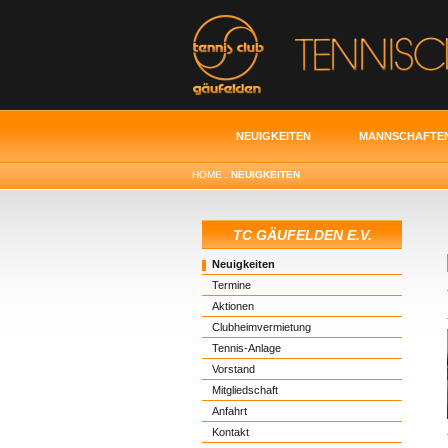
NEUIGKEITEN
MANNSCHAFTE
HOME
. NEUIGKEITEN
TC GÄUFELDEN E.V.
Neuigkeiten
Termine
Aktionen
Clubheimvermietung
Tennis-Anlage
Vorstand
Mitgliedschaft
Anfahrt
Kontakt