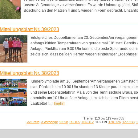
unsere Außenanlage zu verschönern. Es wurde Unkraut gejätet, Str
Böschung an den Plätzen 4 und 5 wieder in Form gebracht. Unzählige
Mitteilungsblatt Nr. 39/2023
Erfolgreiches Doppelturnier am 23. SeptemberAm vergangenen 
anfangs kühlen Temperaturen von gerade mal 10° statt. Bereits v
Anlage. Pünktlich um 9:30 Uhr konnte die erste Spielrunde der
zeigte sich, dass bei den Herren wegen eindeutiger Ergebnisse we
Mitteilungsblatt Nr. 38/2023
Kinderolympiade am 16. SeptemberAm vergangenen Samstag fa
statt. Pünktlich um 10:00 Uhr standen 13 Kinder parat um mit d
und seine Lebensgefährtin Maja von der Tennisschule Braus, so
ebenfalls um 10 Uhr auf der Anlage, um sich bei den Eltern per
Laufzettel [...]
[mehr]
Treffer 113 bis 119 von 635
<< Erste
< Vorherige
92-98
99-105
106-112
113-119
120-126
127-133
1