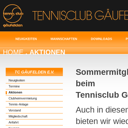
NEUIGKEITEN
MANNSCHAFTEN
DOWNLOADS
P
HOME
. AKTIONEN
Sommermitgl
TC GÄUFELDEN E.V.
Neuigkeiten
beim
Termine
Tennisclub G
Aktionen
Clubheimvermietung
Tennis-Anlage
Auch in diese
Vorstand
Mitgliedschaft
bieten wir wie
Anfahrt