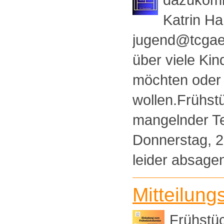
Katrin Ha
jugend@tcgaeu
über viele Kin
möchten oder
wollen.Frühst
mangelnder Te
Donnerstag, 2
leider absagen
Mitteilung
Frühstüc