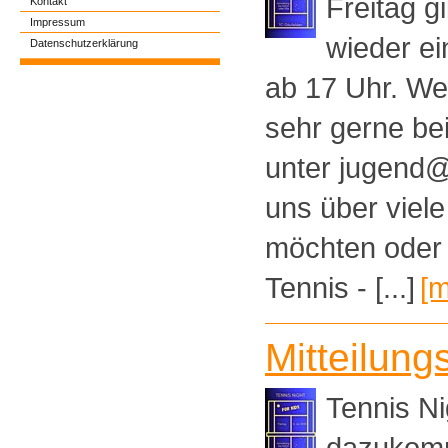
Freitag g
Kontakt
Impressum
wieder ei
Datenschutzerklärung
ab 17 Uhr. W
sehr gerne be
unter jugend@
uns über viele
möchten oder
Tennis - [...]
[m
Mitteilung
Tennis N
dazukomm