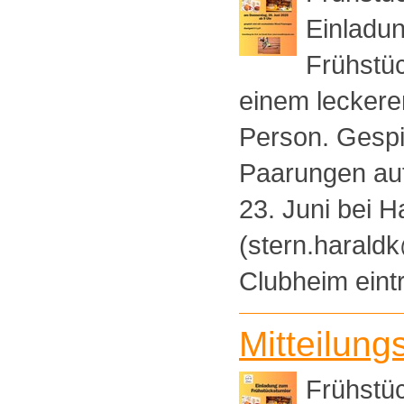
Einladun
Frühstüc
einem leckeren
Person. Gespi
Paarungen auf
23. Juni bei H
(stern.harald
Clubheim eint
Mitteilung
Frühstüc