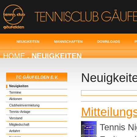
NEUIGKEITEN
MANNSCHAFTEN
DOWNLOADS
P
HOME
. NEUIGKEITEN
Neuigkeit
TC GÄUFELDEN E.V.
Neuigkeiten
Termine
Aktionen
Clubheimvermietung
Mitteilung
Tennis-Anlage
Vorstand
Tennis N
Mitgliedschaft
Anfahrt