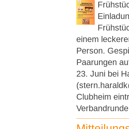
Frühstüc
Einladun
Frühstüc
einem leckeren
Person. Gespi
Paarungen auf
23. Juni bei H
(stern.harald
Clubheim eint
Verbandrunde [
Mitteilung