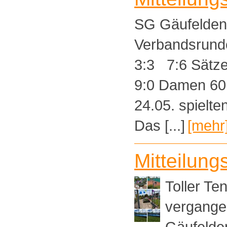
SG Gäufelden 
Verbandsru
3:3 7:6 Sätz
9:0 Damen 
24.05. spielt
Das [...]
[mehr
Mitteilung
Toller T
vergange
Gäufelden