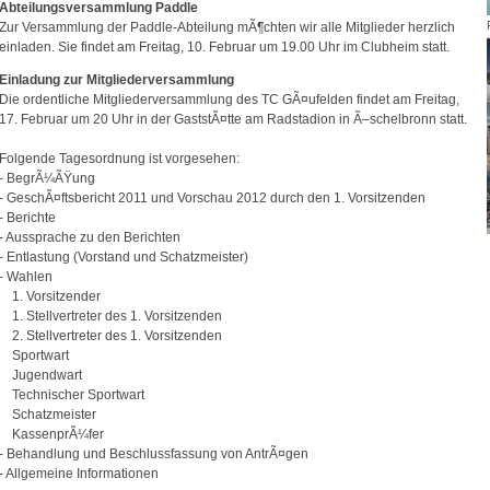
Abteilungsversammlung Paddle
Zur Versammlung der Paddle-Abteilung mÃ¶chten wir alle Mitglieder herzlich
einladen. Sie findet am Freitag, 10. Februar um 19.00 Uhr im Clubheim statt.
Einladung zur Mitgliederversammlung
Die ordentliche Mitgliederversammlung des TC GÃ¤ufelden findet am Freitag,
17. Februar um 20 Uhr in der GaststÃ¤tte am Radstadion in Ã–schelbronn statt.
Folgende Tagesordnung ist vorgesehen:
- BegrÃ¼ÃŸung
- GeschÃ¤ftsbericht 2011 und Vorschau 2012 durch den 1. Vorsitzenden
- Berichte
- Aussprache zu den Berichten
- Entlastung (Vorstand und Schatzmeister)
- Wahlen
1. Vorsitzender
1. Stellvertreter des 1. Vorsitzenden
2. Stellvertreter des 1. Vorsitzenden
Sportwart
Jugendwart
Technischer Sportwart
Schatzmeister
KassenprÃ¼fer
- Behandlung und Beschlussfassung von AntrÃ¤gen
- Allgemeine Informationen