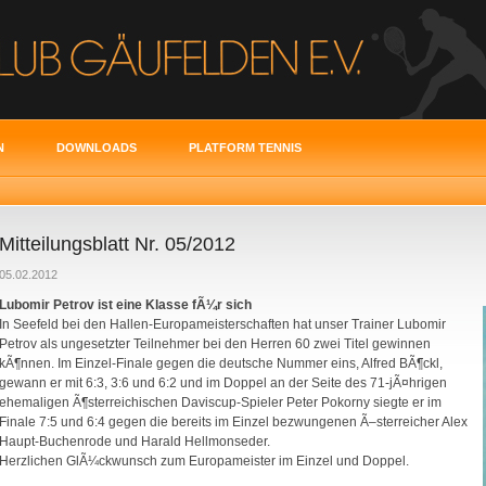
N
DOWNLOADS
PLATFORM TENNIS
Mitteilungsblatt Nr. 05/2012
05.02.2012
Lubomir Petrov ist eine Klasse fÃ¼r sich
In Seefeld bei den Hallen-Europameisterschaften hat unser Trainer Lubomir
Petrov als ungesetzter Teilnehmer bei den Herren 60 zwei Titel gewinnen
kÃ¶nnen. Im Einzel-Finale gegen die deutsche Nummer eins, Alfred BÃ¶ckl,
gewann er mit 6:3, 3:6 und 6:2 und im Doppel an der Seite des 71-jÃ¤hrigen
ehemaligen Ã¶sterreichischen Daviscup-Spieler Peter Pokorny siegte er im
Finale 7:5 und 6:4 gegen die bereits im Einzel bezwungenen Ã–sterreicher Alex
Haupt-Buchenrode und Harald Hellmonseder.
Herzlichen GlÃ¼ckwunsch zum Europameister im Einzel und Doppel.