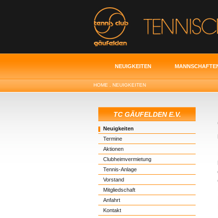
NEUIGKEITEN
MANNSCHAFTE
HOME
.
NEUIGKEITEN
TC GÄUFELDEN E.V.
Neuigkeiten
Termine
Aktionen
Clubheimvermietung
Tennis-Anlage
Vorstand
Mitgliedschaft
Anfahrt
Kontakt