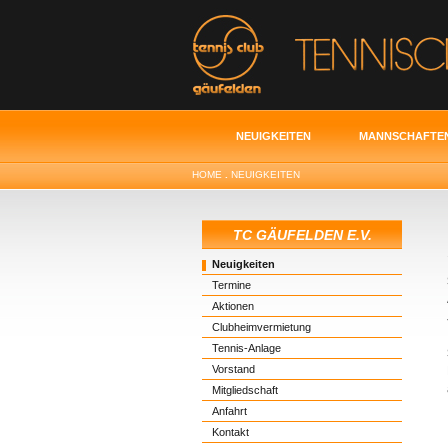
NEUIGKEITEN
MANNSCHAFTE
HOME
.
NEUIGKEITEN
TC GÄUFELDEN E.V.
Neuigkeiten
Termine
Aktionen
Clubheimvermietung
Tennis-Anlage
Vorstand
Mitgliedschaft
Anfahrt
Kontakt