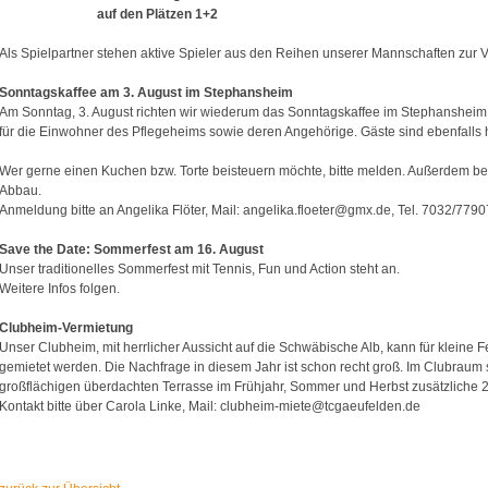
auf den Plätzen 1+2
Als Spielpartner stehen aktive Spieler aus den Reihen unserer Mannschaften zur 
Sonntagskaffee am 3. August im Stephansheim
Am Sonntag, 3. August richten wir wiederum das Sonntagskaffee im Stephansheim a
für die Einwohner des Pflegeheims sowie deren Angehörige. Gäste sind ebenfalls 
Wer gerne einen Kuchen bzw. Torte beisteuern möchte, bitte melden. Außerdem ben
Abbau.
Anmeldung bitte an Angelika Flöter, Mail: angelika.floeter@gmx.de, Tel. 7032/7790
Save the Date: Sommerfest am 16. August
Unser traditionelles Sommerfest mit Tennis, Fun und Action steht an.
Weitere Infos folgen.
Clubheim-Vermietung
Unser Clubheim, mit herrlicher Aussicht auf die Schwäbische Alb, kann für kleine 
gemietet werden. Die Nachfrage in diesem Jahr ist schon recht groß. Im Clubraum 
großflächigen überdachten Terrasse im Frühjahr, Sommer und Herbst zusätzliche 2
Kontakt bitte über Carola Linke, Mail: clubheim-miete@tcgaeufelden.de