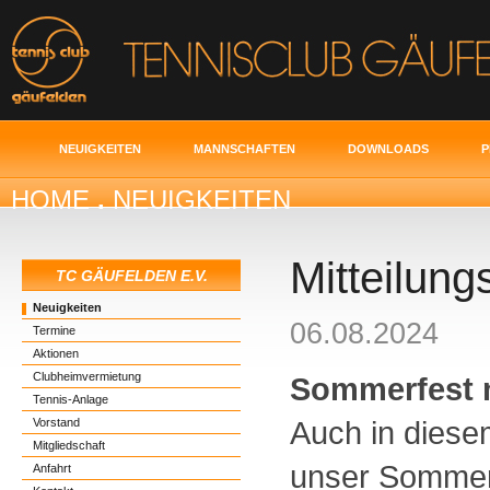
NEUIGKEITEN
MANNSCHAFTEN
DOWNLOADS
P
HOME
.
NEUIGKEITEN
Mitteilung
TC GÄUFELDEN E.V.
Neuigkeiten
06.08.2024
Termine
Aktionen
Clubheimvermietung
Sommerfest m
Tennis-Anlage
Auch in diese
Vorstand
Mitgliedschaft
unser Sommer
Anfahrt