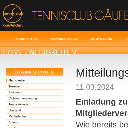
NEUIGKEITEN
MANNSCHAFTEN
DOWNLOADS
P
HOME
.
NEUIGKEITEN
Mitteilung
TC GÄUFELDEN E.V.
Neuigkeiten
11.03.2024
Termine
Aktionen
Clubheimvermietung
Einladung zu
Tennis-Anlage
Mitgliederv
Vorstand
Mitgliedschaft
Wie bereits be
Anfahrt