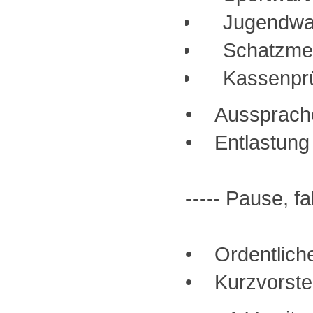
Jugendwart
Schatzmei
Kassenprü
• Aussprache
• Entlastung 
----- Pause, fal
• Ordentlich
• Kurzvorste