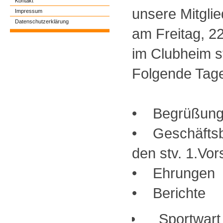
Kontakt
unsere Mitgl
Impressum
Datenschutzerklärung
am Freitag, 2
im Clubheim st
Folgende Tage
• Begrüßun
• Geschäftsb
den stv. 1.Vor
• Ehrungen
• Berichte
Sportwart