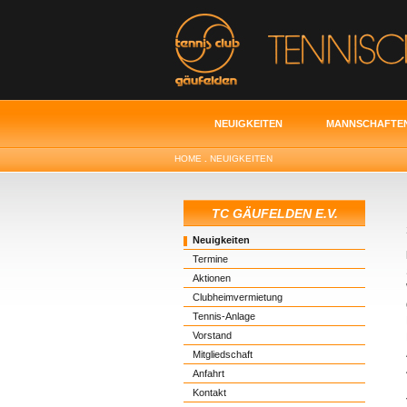
NEUIGKEITEN
MANNSCHAFTE
HOME
.
NEUIGKEITEN
TC GÄUFELDEN E.V.
Neuigkeiten
Termine
Aktionen
Clubheimvermietung
Tennis-Anlage
Vorstand
Mitgliedschaft
Anfahrt
Kontakt