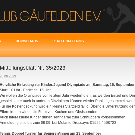
N
DOWNLOADS
PLATFORM TENNIS
Mitteilungsblatt Nr. 35/2023
28.08.2023
Herzliche Einladung zur Kinder/Jugend Olympiade am Samstag, 16. September
Start: 10 Uhr - Ende: ca. 16 Uhr
Wir wollen die Olympiade von letztem Jahr wiederholen. Es werden Einzel und Do
gespielt, aber auch in anderen Disziplinen können wieder Punkte gesammelt werd
Für die Kostendeckung wird ein kleines Startgeld fällig. Über die Unterstützung der
Eltern freuen wir uns in Form von Kuchen und Obstspenden.
Auch interessierte Kinder dürfen sehr gerne zum Schnuppern vorbeikommen.
Anmeldung bitte bis zum 09.09. bei Melanie Dressayre 01522 4568723
Tennis Doppel Turnier für Senioren/innen am 23. September