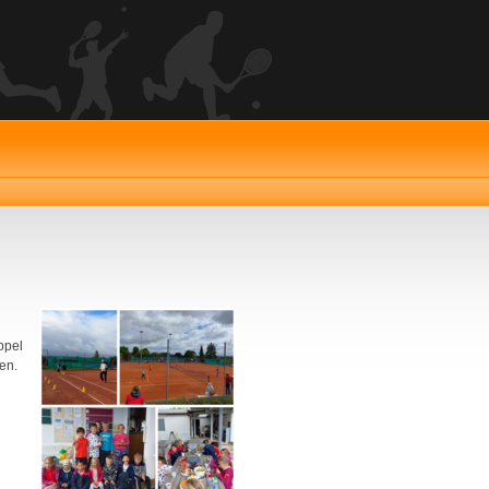
ppel
en.