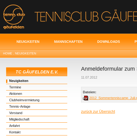
NEUIGKEITEN
MANNSCHAFTEN
DOWNLOADS
P
HOME
.
NEUIGKEITEN
Anmeldeformular zum
TC GÄUFELDEN E.V.
11.07.2012
Neuigkeiten
Termine
Dateien:
Aktionen
2012_Sommertenniscamp_Juli.p
Clubheimvermietung
Tennis-Anlage
zurück zur Übersicht
Vorstand
Mitgliedschaft
Anfahrt
Kontakt